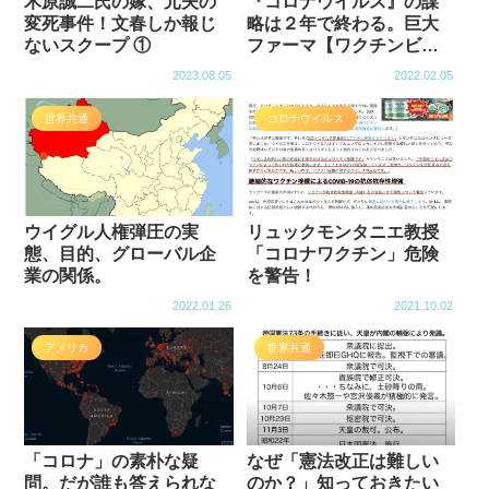
木原誠二氏の嫁、元夫の
『コロナウイルス』の謀
変死事件！文春しか報じ
略は２年で終わる。巨大
ないスクープ ①
ファーマ【ワクチンビジ
ネス】【パスポート】全
2023.08.05
2022.02.05
体主義による「管理」
世界共通
コロナウイルス
ウイグル人権弾圧の実
リュックモンタニエ教授
態、目的、グローバル企
「コロナワクチン」危険
業の関係。
を警告！
2022.01.26
2021.10.02
アメリカ
世界共通
「コロナ」の素朴な疑
なぜ「憲法改正は難しい
問。だが誰も答えられな
のか？」知っておきたい