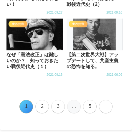
い！
戦後近代史（2）
2021.09.27
2021.09.16
世界共通
世界共通
なぜ「憲法改正」は難し
【第二次世界大戦】アッ
いのか？ 知っておきた
プデートして、共産主義
い戦後近代史（１）
の恐怖を知る。
2021.09.16
2021.06.09
次
1
2
3
…
5
へ