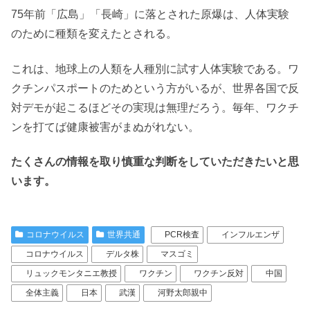
75年前「広島」「長崎」に落とされた原爆は、人体実験
のために種類を変えたとされる。
これは、地球上の人類を人種別に試す人体実験である。ワ
クチンパスポートのためという方がいるが、世界各国で反
対デモが起こるほどその実現は無理だろう。毎年、ワクチ
ンを打てば健康被害がまぬがれない。
たくさんの情報を取り慎重な判断をしていただきたいと思
います。
コロナウイルス
世界共通
PCR検査
インフルエンザ
コロナウイルス
デルタ株
マスゴミ
リュックモンタニエ教授
ワクチン
ワクチン反対
中国
全体主義
日本
武漢
河野太郎親中