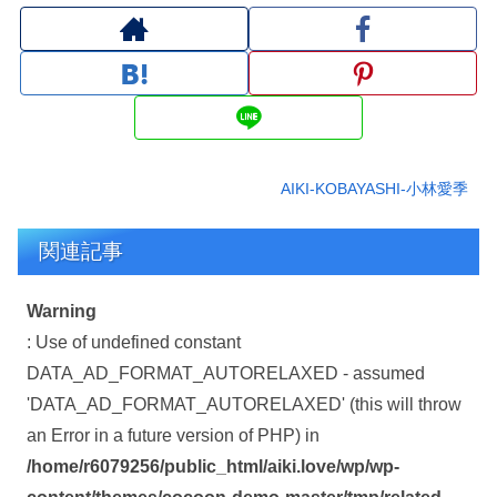
AIKI-KOBAYASHI-小林愛季
関連記事
Warning
: Use of undefined constant
DATA_AD_FORMAT_AUTORELAXED - assumed
'DATA_AD_FORMAT_AUTORELAXED' (this will throw
an Error in a future version of PHP) in
/home/r6079256/public_html/aiki.love/wp/wp-