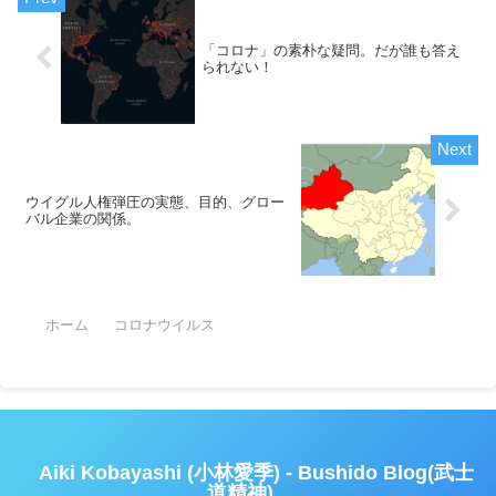
「コロナ」の素朴な疑問。だが誰も答え
られない！
ウイグル人権弾圧の実態、目的、グロー
バル企業の関係。
ホーム
コロナウイルス
Aiki Kobayashi (小林愛季) - Bushido Blog(武士
道精神)