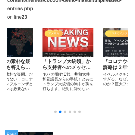
content/themes/cocoon-demo-master/tmp/related-
entries.php
on line
23
アメリカ
コロナウイルス
ナ」の素朴な疑
「トランプ大統領」か
『コロナウイ
が誰も答えられ
ら支持者へのメッセー
謀略は２年で
ジ！1/8/2021
巨大ファーマ
」の素朴な疑問。だ
ネバダ州NYE郡、共和党共
イベルメクチンの
えられない！コロナ
和党議長からの手紙！と共に
ンビジネス】
すぎる。なぜ、隠
はインフルエンザと
トランプ大統領の胸中が胸を
のか？巨大ファー
ート】全体主
クチンは必要ない！
打ちます。絶対に諦めないト
「管理」
いないのになぜ ワ
ランプ氏は、諦めないだけで
打つのか？都合が悪
なく細かい計算と、敵の上の
ワクチンは恐ろしい
さらに上を いきもうすでに
フェンが入ってい
勝ったと宣言しています。歴
グラフェンの添加物
史の目撃者になりましょう。
。世界は イベルメ
撃退した。