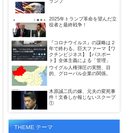
ランプ
2025年トランプ革命を望んだ立
役者と最終戦争！
『コロナウイルス』の謀略は２
年で終わる。巨大ファーマ【ワ
クチンビジネス】【パスポー
ト】全体主義による「管理」
ウイグル人権弾圧の実態、目
的、グローバル企業の関係。
木原誠二氏の嫁、元夫の変死事
件！文春しか報じないスクープ
①
THEME テーマ