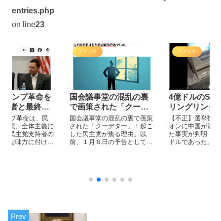
entries.php
on line
23
アメリカ
アメリカ
年トランプ革命を
国会議事堂の混乱の裏
4億ドルのSE
立役者と最終戦
で画策された「クーデ
リングリンク
ター」
Dominion、
トランプ革命は、民
国会議事堂の混乱の裏で画策
【不正】選挙投票
左政策、全体主義に
された「クーデター」！起こ
よび中国
オンに中国が資金
した民主党支持者の
した民主党が焦る理由。以
た事実が判明！そ
大きな味方に付けた
前、１月６日の予告として出
ドルであった。
導者によって必然的
ていたものを転写します。
された。 それは共
を超えて、トランプ
う愛国者