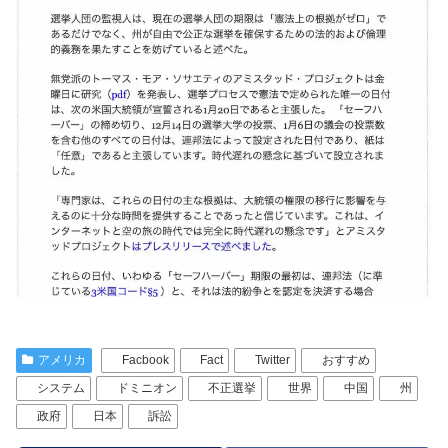
アメリカ
Facbook
Fact
Twitter
おすすめ
システム
ドミニオン
不正選挙
世界
中国
州
政府
日本
訴訟