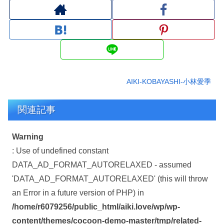
AIKI-KOBAYASHI-小林愛季
関連記事
Warning
: Use of undefined constant
DATA_AD_FORMAT_AUTORELAXED - assumed
'DATA_AD_FORMAT_AUTORELAXED' (this will throw
an Error in a future version of PHP) in
/home/r6079256/public_html/aiki.love/wp/wp-
content/themes/cocoon-demo-master/tmp/related-