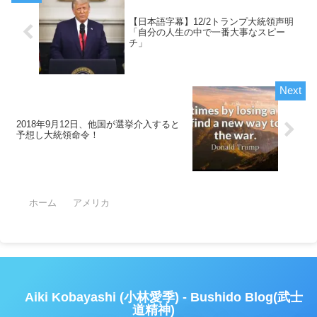
【日本語字幕】12/2トランプ大統領声明
「自分の人生の中で一番大事なスピー
チ」
2018年9月12日、他国が選挙介入すると
予想し大統領命令！
ホーム
アメリカ
Aiki Kobayashi (小林愛季) - Bushido Blog(武士
道精神)