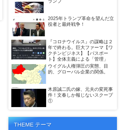
ランプ
2025年トランプ革命を望んだ立
役者と最終戦争！
『コロナウイルス』の謀略は２
年で終わる。巨大ファーマ【ワ
クチンビジネス】【パスポー
ト】全体主義による「管理」
ウイグル人権弾圧の実態、目
的、グローバル企業の関係。
木原誠二氏の嫁、元夫の変死事
件！文春しか報じないスクープ
①
THEME テーマ