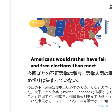
アメリカ
今回ほどの不正選挙の場合、選挙人団の
め切りは決まっていない。
今回の不正選挙は歴史上初めての大掛かりなものでし
た。大手テック企業（Twitter、Facebookが検閲）し
ことも原因です。州知事、州最高裁判事まで汚職され
ていた事実から、シドニーパウエル弁護士が、州知
事、最高裁判事、不正選挙システムを導入した権力の
2020.07.
ある者を直接訴訟を起こしています。