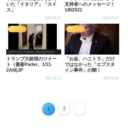
いた「イタリア」「スイ
支持者へのメッセージ！
ス」
1/8/2021
2021.01.12
2021.01.11
アメリカ
アメリカ
トランプ大統領のツイー
「お金、ハニトラ」だけ
ト（最新Parler、1/11-
ではなかった「エプスタ
2AM)JP
イン事件」の闇！
2021.01.11
2021.01.10
次
1
2
へ