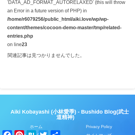
'DATA_AD_FORMAT_AUTORELAXED' (this will throw
an Error in a future version of PHP) in
/home/r6079256/public_html/aiki.love/wp/wp-
content/themes/cocoon-demo-master/tmp/related-
entries.php
on line
23
関連記事は見つかりませんでした。
Aiki Kobayashi (小林愛季) - Bushido Blog(武士
道精神)
ホーム
Privacy Policy
F
P
H
T
共