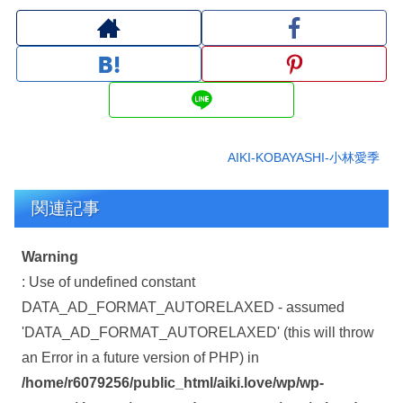
AIKI-KOBAYASHI-小林愛季
関連記事
Warning
: Use of undefined constant
DATA_AD_FORMAT_AUTORELAXED - assumed
'DATA_AD_FORMAT_AUTORELAXED' (this will throw
an Error in a future version of PHP) in
/home/r6079256/public_html/aiki.love/wp/wp-