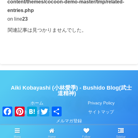
content/themes/cocoon-demo-master/tmp/related-
entries.php
on line
23
関連記事は見つかりませんでした。
Aiki Kobayashi (小林愛季) - Bushido Blog(武士
道精神)
ホーム
Privacy Policy
F
P
H
T
共
お問い合わせ
サイトマップ
a
i
a
w
有
c
n
t
i
メルマガ登録
e
t
e
t
b
e
n
t
© 2020 Aiki Kobayashi (小林愛季) - Bushido Blog(武士道精神).
o
r
a
e
Menu
Home
Follow
Sidebar