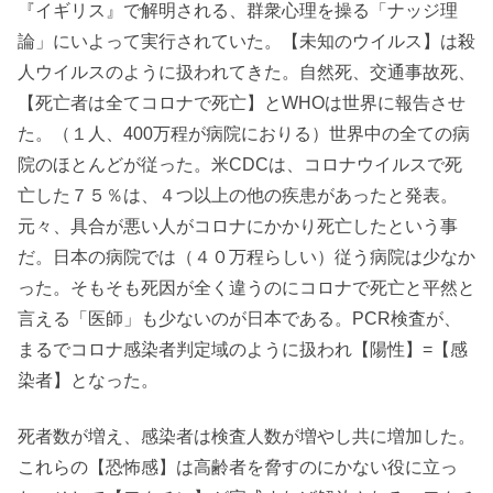
『イギリス』で解明される、群衆心理を操る「ナッジ理
論」にいよって実行されていた。【未知のウイルス】は殺
人ウイルスのように扱われてきた。自然死、交通事故死、
【死亡者は全てコロナで死亡】とWHOは世界に報告させ
た。（１人、400万程が病院におりる）世界中の全ての病
院のほとんどが従った。米CDCは、コロナウイルスで死
亡した７５％は、４つ以上の他の疾患があったと発表。
元々、具合が悪い人がコロナにかかり死亡したという事
だ。日本の病院では（４０万程らしい）従う病院は少なか
った。そもそも死因が全く違うのにコロナで死亡と平然と
言える「医師」も少ないのが日本である。PCR検査が、
まるでコロナ感染者判定域のように扱われ【陽性】=【感
染者】となった。
死者数が増え、感染者は検査人数が増やし共に増加した。
これらの【恐怖感】は高齢者を脅すのにかない役に立っ