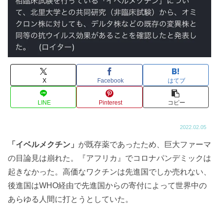
X
Facebook
はてブ
LINE
Pinterest
コピー
2022.02.05
「イベルメクチン」
が既存薬であったため、巨大ファーマ
の目論見は崩れた。『アフリカ』でコロナパンデミックは
起きなかった。高価なワクチンは先進国でしか売れない、
後進国はWHO経由で先進国からの寄付によって世界中の
あらゆる人間に打とうとしていた。