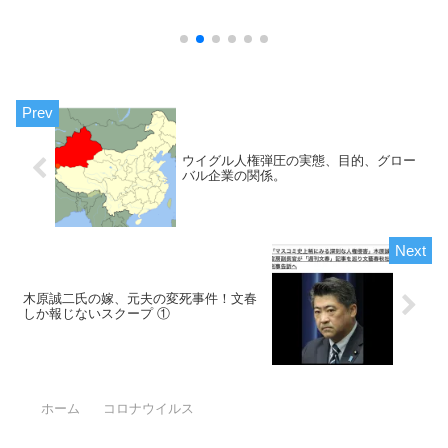
戦っています。まだ
府ができるまで続ける必要が
達は、年齢関係なく
ある。ドナルド・トランプの
を本気で実現しよう
偉大なアメリカに戻す事は、
達です。この力も強
ワシントンDCを否定する事
が、たった１人の
から始まるからです。同じく
愛国者」に負けまし
日本を再び強国にして主権を
ントンDC、隠れた
取り戻すには、戦後政策を全
の書を読めば、ほと
て止めて憲法、教育、廃止し
ない事でしょう。
た皇族を戻す事から始めるし
かないのです。（ワシントン
ウイグル人権弾圧の実態、目的、グロー
DC)を捨てるといいう事は、
バル企業の関係。
FRB、世界銀行を捨てる事に
繋がり、旧国連を捨てて新し
い国連を作り安全を守る、言
わば世界政府のようなもの。
木原誠二氏の嫁、元夫の変死事件！文春
しか報じないスクープ ①
ホーム
コロナウイルス