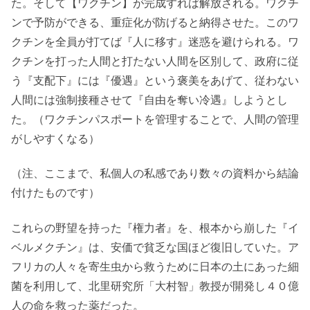
た。そして【ワクチン】が完成すれば解放される。ワクチ
ンで予防ができる、重症化が防げると納得させた。このワ
クチンを全員が打てば『人に移す』迷惑を避けられる。ワ
クチンを打った人間と打たない人間を区別して、政府に従
う『支配下』には『優遇』という褒美をあげて、従わない
人間には強制接種させて『自由を奪い冷遇』しようとし
た。（ワクチンパスポートを管理することで、人間の管理
がしやすくなる）
（注、ここまで、私個人の私感であり数々の資料から結論
付けたものです）
これらの野望を持った『権力者』を、根本から崩した『イ
ベルメクチン』は、安価で貧乏な国ほど復旧していた。ア
フリカの人々を寄生虫から救うために日本の土にあった細
菌を利用して、北里研究所「大村智」教授が開発し４０億
人の命を救った薬だった。