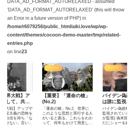
DATA_AD_FORMAT_AUTORELAXED - assumed
'DATA_AD_FORMAT_AUTORELAXED' (this will throw
an Error in a future version of PHP) in
/home/r6079256/public_html/aiki.love/wp/wp-
content/themes/cocoon-demo-master/tmp/related-
entries.php
on line
23
アメリカ
アメリカ
】「運命の槍」
バイデン偽政権と行動
【重要】アメ
は誰に監視されている
国の隠れた「
か？(世界中が監視）
学ぶ。
」No,2、世界に
バイデン偽政権と行動は誰に
【重要】アメリカ
な思想と実行する人
監視されているか？(世界中
れた「歴史」を学
困る。これらをわか
が監視) 偽米国政権は、いま
歴史を修正して後
年もかけて用意し世
だにショーを続けている。
が目的ではないか
うとした人がいまし
（中共が見張り、中共を見張
す。
、絶対に諦めないと
る、軍と世界）新アメリカ政